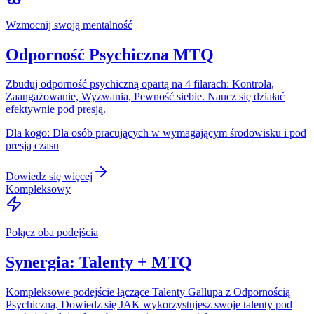
Wzmocnij swoją mentalność
Odporność Psychiczna MTQ
Zbuduj odporność psychiczną opartą na 4 filarach: Kontrola,
Zaangażowanie, Wyzwania, Pewność siebie. Naucz się działać
efektywnie pod presją.
Dla kogo:
Dla osób pracujących w wymagającym środowisku i pod
presją czasu
Dowiedz się więcej
Kompleksowy
Połącz oba podejścia
Synergia: Talenty + MTQ
Kompleksowe podejście łączące Talenty Gallupa z Odpornością
Psychiczną. Dowiedz się JAK wykorzystujesz swoje talenty pod