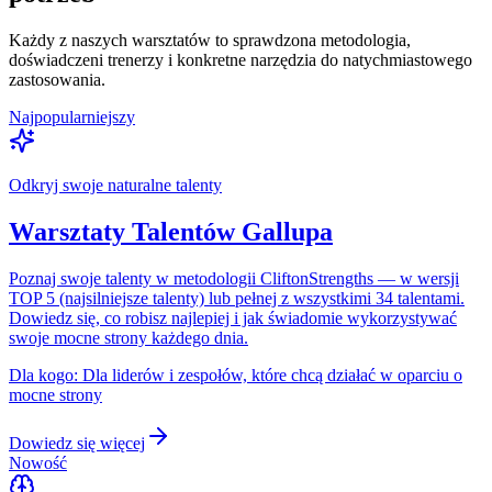
Każdy z naszych warsztatów to sprawdzona metodologia,
doświadczeni trenerzy i konkretne narzędzia do natychmiastowego
zastosowania.
Najpopularniejszy
Odkryj swoje naturalne talenty
Warsztaty Talentów Gallupa
Poznaj swoje talenty w metodologii CliftonStrengths — w wersji
TOP 5 (najsilniejsze talenty) lub pełnej z wszystkimi 34 talentami.
Dowiedz się, co robisz najlepiej i jak świadomie wykorzystywać
swoje mocne strony każdego dnia.
Dla kogo:
Dla liderów i zespołów, które chcą działać w oparciu o
mocne strony
Dowiedz się więcej
Nowość