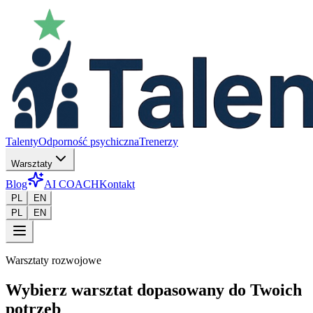
Talenty
Odporność psychiczna
Trenerzy
Warsztaty
Blog
AI COACH
Kontakt
PL
EN
PL
EN
Warsztaty rozwojowe
Wybierz warsztat dopasowany do Twoich
potrzeb