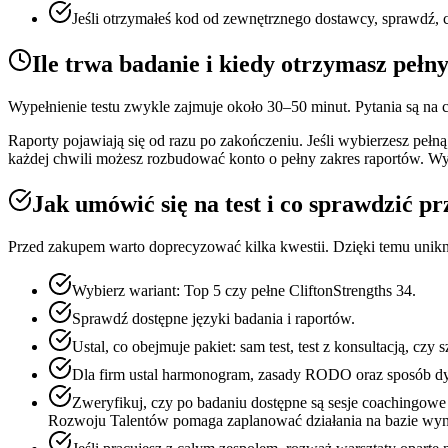
Jeśli otrzymałeś kod od zewnętrznego dostawcy, sprawdź, c
Ile trwa badanie i kiedy otrzymasz pełn
Wypełnienie testu zwykle zajmuje około 30–50 minut. Pytania są na cz
Raporty pojawiają się od razu po zakończeniu. Jeśli wybierzesz pełn
każdej chwili możesz rozbudować konto o pełny zakres raportów. Wyn
Jak umówić się na test i co sprawdzić 
Przed zakupem warto doprecyzować kilka kwestii. Dzięki temu uniknie
Wybierz wariant: Top 5 czy pełne CliftonStrengths 34.
Sprawdź dostępne języki badania i raportów.
Ustal, co obejmuje pakiet: sam test, test z konsultacją, cz
Dla firm ustal harmonogram, zasady RODO oraz sposób dy
Zweryfikuj, czy po badaniu dostępne są sesje coachingowe
Rozwoju Talentów pomaga zaplanować działania na bazie wy