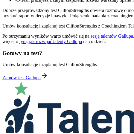
Jeśli pracujesz z całym zespołem, rozważ warsztaty oparte 
Dobrze przeprowadzony test CliftonStrengths otwiera rozmowę o mocn
przekuć raport w decyzje i nawyki. Połączenie badania z coachingiem 
Umów konsultację i zaplanuj test CliftonStrengths z Coachingiem Ta
Po otrzymaniu wyników warto umówić się na
sesję talentów Gallupa
więcej o
tym, jak rozwijać talenty Gallupa
na co dzień.
Gotowy na test?
Umów konsultację i zaplanuj test CliftonStrengths
Zamów test Gallupa