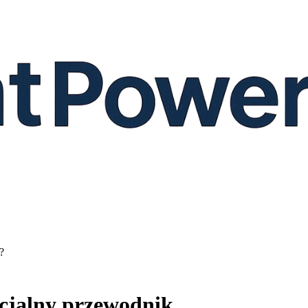
?
icjalny przewodnik