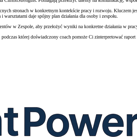
na CliftonStrengths. Pomagają przełożyć talenty na komunikację, współp
ych stronach w konkretnym kontekście pracy i rozwoju. Kluczem jest 
i warsztatami daje spójny plan działania dla osoby i zespołu.
lentów w Zespole, aby przełożyć wyniki na konkretne działania w prac
, podczas której doświadczony coach pomoże Ci zinterpretować raport i