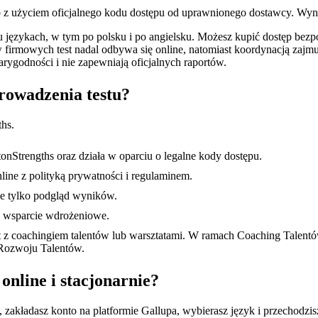
ub z użyciem oficjalnego kodu dostępu od uprawnionego dostawcy. Wynik
u językach, w tym po polsku i po angielsku. Możesz kupić dostęp bezp
 firmowych test nadal odbywa się online, natomiast koordynacją zajmuj
arygodności i nie zapewniają oficjalnych raportów.
rowadzenia testu?
ths.
nStrengths oraz działa w oparciu o legalne kody dostępu.
ine z polityką prywatności i regulaminem.
nie tylko podgląd wyników.
z wsparcie wdrożeniowe.
test z coachingiem talentów lub warsztatami. W ramach Coaching Talen
 Rozwoju Talentów.
nline i stacjonarnie?
, zakładasz konto na platformie Gallupa, wybierasz język i przechodzi