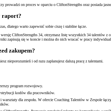
zy prowadzi on proces w oparciu o CliftonStrengths oraz posiada jasn
y raport?
as, dlatego warto zapewnić sobie ciszę i stabilne łącze.
ą wersję CliftonStrengths 34, otrzymasz listę wszystkich 34 talentów z
iki zapisują się w koncie i można do nich wracać w pracy indywidualn
przed zakupem?
sz nieporozumień i od razu zaplanujesz dalszą pracę z talentami.
y szerszy program rozwojowy.
strybucji kodów dla pracowników.
 i warsztaty dla zespołu. W ofercie Coaching Talentów w Zespole łą
ników.