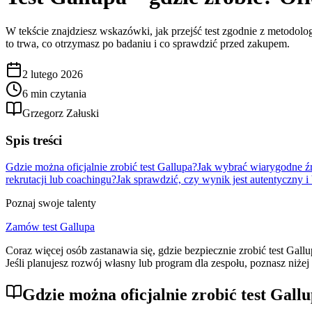
W tekście znajdziesz wskazówki, jak przejść test zgodnie z metodolog
to trwa, co otrzymasz po badaniu i co sprawdzić przed zakupem.
2 lutego 2026
6 min czytania
Grzegorz Załuski
Spis treści
Gdzie można oficjalnie zrobić test Gallupa?
Jak wybrać wiarygodne źr
rekrutacji lub coachingu?
Jak sprawdzić, czy wynik jest autentyczny i
Poznaj swoje talenty
Zamów test Gallupa
Coraz więcej osób zastanawia się, gdzie bezpiecznie zrobić test Gall
Jeśli planujesz rozwój własny lub program dla zespołu, poznasz niżej
Gdzie można oficjalnie zrobić test Gall