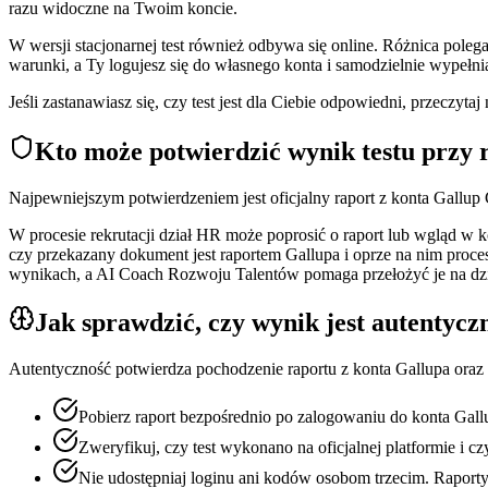
razu widoczne na Twoim koncie.
W wersji stacjonarnej test również odbywa się online. Różnica pole
warunki, a Ty logujesz się do własnego konta i samodzielnie wypełni
Jeśli zastanawiasz się, czy test jest dla Ciebie odpowiedni, przeczytaj
Kto może potwierdzić wynik testu przy 
Najpewniejszym potwierdzeniem jest oficjalny raport z konta Gallup
W procesie rekrutacji dział HR może poprosić o raport lub wgląd w k
czy przekazany dokument jest raportem Gallupa i oprze na nim proc
wynikach, a AI Coach Rozwoju Talentów pomaga przełożyć je na dzi
Jak sprawdzić, czy wynik jest autentycz
Autentyczność potwierdza pochodzenie raportu z konta Gallupa oraz 
Pobierz raport bezpośrednio po zalogowaniu do konta Gallu
Zweryfikuj, czy test wykonano na oficjalnej platformie i
Nie udostępniaj loginu ani kodów osobom trzecim. Raporty