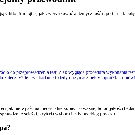
ią CliftonStrengths, jak zweryfikować autentyczność raportu i jak poł
ódło do przeprowadzenia testu?
Jak wygląda procedura wykonania testu
 bezpieczny?
Ile trwa badanie i kiedy otrzymasz pełny raport?
Jak umówić
upa i jak nie wpaść na nieoficjalne kopie. To ważne, bo od jakości ba
 sprawdzone ścieżki, kryteria wyboru i cały przebieg procesu.
upa?