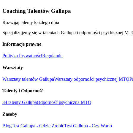
Coaching Talentów Gallupa
Rozwijaj talenty każdego dnia
Specjalizujemy się w talentach Gallupa i odporności psychicznej MT
Informacje prawne
Polityka Prywatności
Regulamin
Warsztaty
Warsztaty talentów Gallupa
Warsztaty odporności psychicznej MTQ
P
Talenty i Odporność
34 talenty Gallupa
Odporność psychiczna MTQ
Zasoby
Blog
Test Gallupa - Gdzie Zrobić
Test Gallupa - Czy Warto