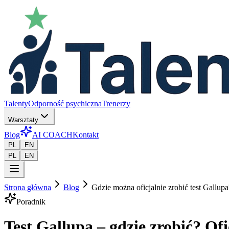
Talenty
Odporność psychiczna
Trenerzy
Warsztaty
Blog
AI COACH
Kontakt
PL
EN
PL
EN
Strona główna
Blog
Gdzie można oficjalnie zrobić test Gallupa
Poradnik
Test Gallupa – gdzie zrobić? Of