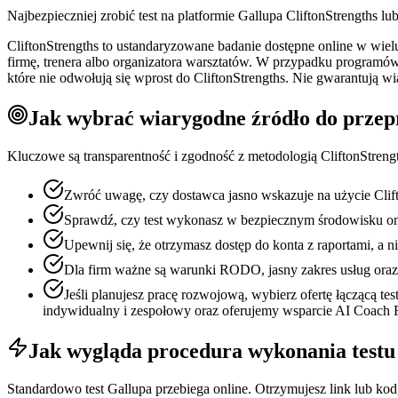
Najbezpieczniej zrobić test na platformie Gallupa CliftonStrengths l
CliftonStrengths to ustandaryzowane badanie dostępne online w wiel
firmę, trenera albo organizatora warsztatów. W przypadku programów
które nie odwołują się wprost do CliftonStrengths. Nie gwarantują wi
Jak wybrać wiarygodne źródło do przep
Kluczowe są transparentność i zgodność z metodologią CliftonStreng
Zwróć uwagę, czy dostawca jasno wskazuje na użycie Clifto
Sprawdź, czy test wykonasz w bezpiecznym środowisku onl
Upewnij się, że otrzymasz dostęp do konta z raportami, a 
Dla firm ważne są warunki RODO, jasny zakres usług ora
Jeśli planujesz pracę rozwojową, wybierz ofertę łączącą 
indywidualny i zespołowy oraz oferujemy wsparcie AI Coach
Jak wygląda procedura wykonania testu o
Standardowo test Gallupa przebiega online. Otrzymujesz link lub kod